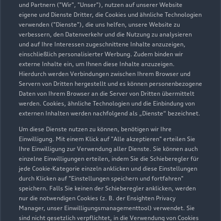
und Partnern ("Wir", "Unser"), nutzen auf unserer Website
eigene und Dienste Dritter, die Cookies und ähnliche Technologien
verwenden ("Dienste"), die uns helfen, unsere Website zu
Andreas Witt GmbH
verbessern, den Datenverkehr und die Nutzung zu analysieren
und auf Ihre Interessen zugeschnittene Inhalte anzuzeigen,
Servicepartner
e-tron
einschließlich personalisierter Werbung. Zudem binden wir
externe Inhalte ein, um Ihnen diese Inhalte anzuzeigen.
Hierdurch werden Verbindungen zwischen Ihrem Browser und
Servern von Dritten hergestellt und es können personenbezogene
Daten von Ihrem Browser an die Server von Dritten übermittelt
werden. Cookies, ähnliche Technologien und die Einbindung von
externen Inhalten werden nachfolgend als „Dienste“ bezeichnet.
Um diese Dienste nutzen zu können, benötigen wir Ihre
Einwilligung. Mit einem Klick auf "Alle akzeptieren" erteilen Sie
Ihre Einwilligung zur Verwendung aller Dienste. Sie können auch
einzelne Einwilligungen erteilen, indem Sie die Schieberegler für
jede Cookie-Kategorie einzeln anklicken und diese Einstellungen
durch Klicken auf "Einstellungen speichern und fortfahren"
speichern. Falls Sie keinen der Schieberegler anklicken, werden
nur die notwendigen Cookies (z. B. der Ensighten Privacy
Strausberger Straße 1 u. 2
Manager, unser Einwilligungsmanagementtool) verwendet. Sie
13055 Berlin
sind nicht gesetzlich verpflichtet, in die Verwendung von Cookies