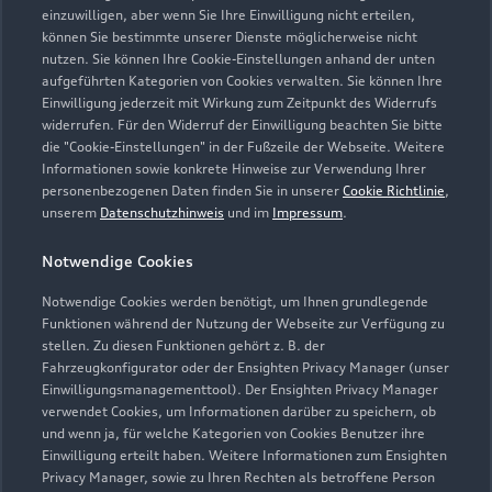
einzuwilligen, aber wenn Sie Ihre Einwilligung nicht erteilen,
können Sie bestimmte unserer Dienste möglicherweise nicht
030 9710790
nutzen. Sie können Ihre Cookie-Einstellungen anhand der unten
aufgeführten Kategorien von Cookies verwalten. Sie können Ihre
info@andreas-witt.de
Einwilligung jederzeit mit Wirkung zum Zeitpunkt des Widerrufs
widerrufen. Für den Widerruf der Einwilligung beachten Sie bitte
die "Cookie-Einstellungen" in der Fußzeile der Webseite. Weitere
Kontaktdaten herunterladen
Informationen sowie konkrete Hinweise zur Verwendung Ihrer
personenbezogenen Daten finden Sie in unserer
Cookie Richtlinie
,
unserem
Datenschutzhinweis
und im
Impressum
.
Öffnungszeiten
Notwendige Cookies
Notwendige Cookies werden benötigt, um Ihnen grundlegende
Funktionen während der Nutzung der Webseite zur Verfügung zu
Verkauf
stellen. Zu diesen Funktionen gehört z. B. der
Geschlossen
,
öffnet am
Montag 09:00
Fahrzeugkonfigurator oder der Ensighten Privacy Manager (unser
Einwilligungsmanagementtool). Der Ensighten Privacy Manager
verwendet Cookies, um Informationen darüber zu speichern, ob
Service
und wenn ja, für welche Kategorien von Cookies Benutzer ihre
Geschlossen
,
öffnet am
Montag 07:00
Einwilligung erteilt haben. Weitere Informationen zum Ensighten
Privacy Manager, sowie zu Ihren Rechten als betroffene Person