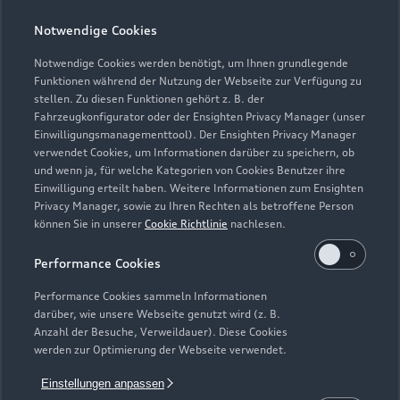
Notwendige Cookies
Teile- & Zubehörverkauf
Geschlossen
,
öffnet am
Montag 07:00
Notwendige Cookies werden benötigt, um Ihnen grundlegende
Funktionen während der Nutzung der Webseite zur Verfügung zu
stellen. Zu diesen Funktionen gehört z. B. der
Fahrzeugkonfigurator oder der Ensighten Privacy Manager (unser
Einwilligungsmanagementtool). Der Ensighten Privacy Manager
Zurück nach oben
verwendet Cookies, um Informationen darüber zu speichern, ob
und wenn ja, für welche Kategorien von Cookies Benutzer ihre
Einwilligung erteilt haben. Weitere Informationen zum Ensighten
Modelle
Privacy Manager, sowie zu Ihren Rechten als betroffene Person
können Sie in unserer
Cookie Richtlinie
nachlesen.
Kaufen & leasen
Alle Modelle
Performance Cookies
Modelle vergleichen
Service & Zubehör
Performance Cookies sammeln Informationen
Neuwagensuche
darüber, wie unsere Webseite genutzt wird (z. B.
Elektromodelle
Anzahl der Besuche, Verweildauer). Diese Cookies
Gebrauchtwagensuche
Support
werden zur Optimierung der Webseite verwendet.
Saisonale Angebote
Plug-in-Hybride
Gebrauchtwagen
Einstellungen anpassen
Audi Services
Über Audi