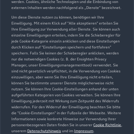
werden. Cookies, ähnliche Technologien und die Einbindung von
13055 Berlin
externen Inhalten werden nachfolgend als „Dienste“ bezeichnet.
030 9710790
Um diese Dienste nutzen zu können, benötigen wir Ihre
Einwilligung. Mit einem Klick auf "Alle akzeptieren" erteilen Sie
Ihre Einwilligung zur Verwendung aller Dienste. Sie können auch
info@andreas-witt.de
einzelne Einwilligungen erteilen, indem Sie die Schieberegler für
jede Cookie-Kategorie einzeln anklicken und diese Einstellungen
Kontaktdaten herunterladen
durch Klicken auf "Einstellungen speichern und fortfahren"
speichern. Falls Sie keinen der Schieberegler anklicken, werden
nur die notwendigen Cookies (z. B. der Ensighten Privacy
Manager, unser Einwilligungsmanagementtool) verwendet. Sie
sind nicht gesetzlich verpflichtet, in die Verwendung von Cookies
Öffnungszeiten
einzuwilligen, aber wenn Sie Ihre Einwilligung nicht erteilen,
können Sie bestimmte unserer Dienste möglicherweise nicht
nutzen. Sie können Ihre Cookie-Einstellungen anhand der unten
aufgeführten Kategorien von Cookies verwalten. Sie können Ihre
Verkauf
Einwilligung jederzeit mit Wirkung zum Zeitpunkt des Widerrufs
Geschlossen
,
öffnet am
Montag 09:00
widerrufen. Für den Widerruf der Einwilligung beachten Sie bitte
die "Cookie-Einstellungen" in der Fußzeile der Webseite. Weitere
Informationen sowie konkrete Hinweise zur Verwendung Ihrer
Service
personenbezogenen Daten finden Sie in unserer
Cookie Richtlinie
,
Geschlossen
,
öffnet am
Montag 07:00
unserem
Datenschutzhinweis
und im
Impressum
.